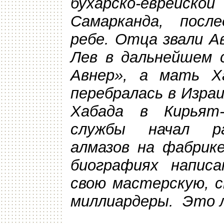
бухарско-еврейс
Самарканда, после
ребе. Отца звали А
Лев в дальнейшем 
Авнер», а мать Х
перебралась в Израи
Хабада в Кирьят-
службы начал р
алмазов на фабрик
биографиях напис
свою мастерскую, 
миллиардеры. Это л