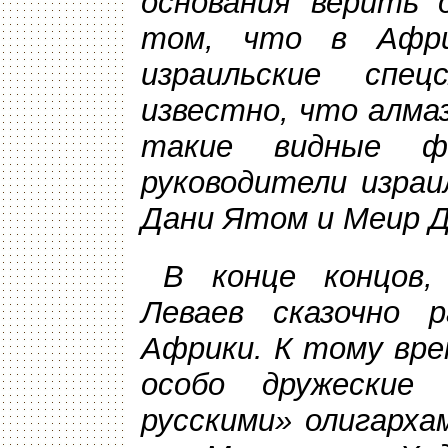
основания верить 
том, что в Афри
израильские спе
известно, что алма
такие видные ф
руководители израи
Дани Ятом и Меир Д
В конце концов,
Леваев сказочно 
Африки. К тому вре
особо дружеские
русскими» олигарха