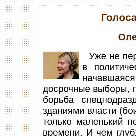
Голоса
Оле
Уже не пе
в политиче
начавшаяс
досрочные выборы, 
борьба спецподраз
зданиями власти (бои
только маленький п
времени. И чем глуб