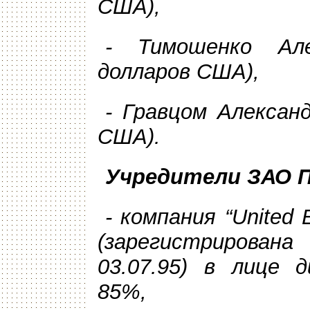
США),
- Тимошенко Ал
долларов США),
- Гравцом Алексан
США).
Учредители ЗАО П
- компания “
United
(зарегистриров
03.07.95) в лице 
85%,