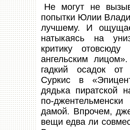
Не могут не вызыв
попытки Юлии Влади
лучшему. И ощущае
натыкаясь на уни
критику отовсюду
ангельским лицом».
гадкий осадок от 
Суркис в «Эпицент
дядька пиратской н
по-джентельменск
дамой. Впрочем, дж
вещи едва ли совме