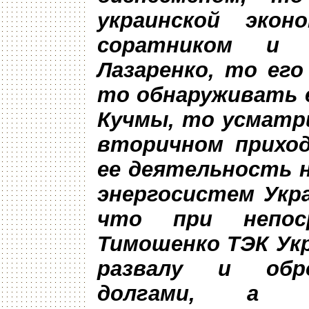
украинской эко
соратником и «
Лазаренко, то ег
то обнаруживать е
Кучмы, то усматр
вторичном приход
ее деятельность 
энергосистем Укр
что при непоср
Тимошенко ТЭК Ук
развалу и обро
долгами, а 