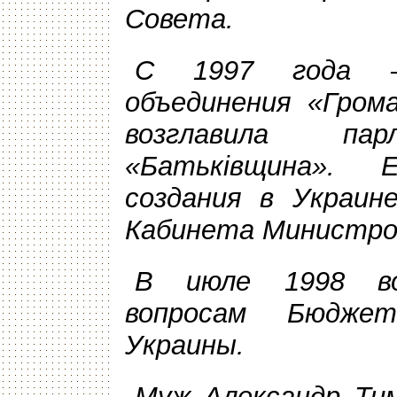
Совета.
С 1997 года – 
объединения «Гром
возглавила пар
«Батьк
i
вщина». 
создания в Украине
Кабинета Министро
В
июле 1998 во
вопросам Бюдже
Украины.
Муж Александр Тим