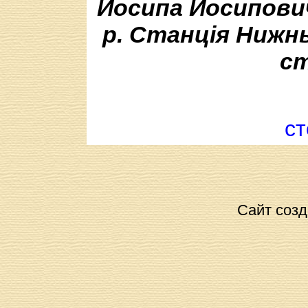
Йосипа Йосиповича
р. Станція Нижн
ст
ст
Сайт созд